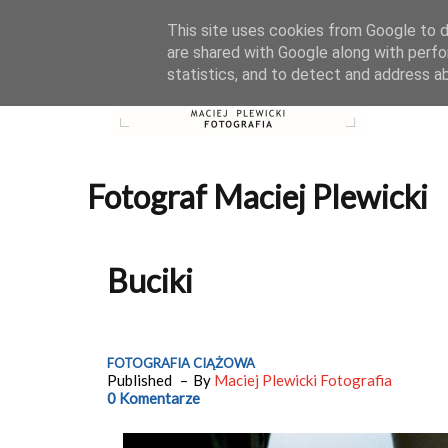
This site uses cookies from Google to de
are shared with Google along with perfo
statistics, and to detect and address a
Fotograf Maciej Plewicki
Buciki
FOTOGRAFIA CIĄŻOWA
Published
By
Maciej Plewicki Fotografia
0 Komentarze