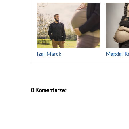
Iza i Marek
Magda i K
0 Komentarze: