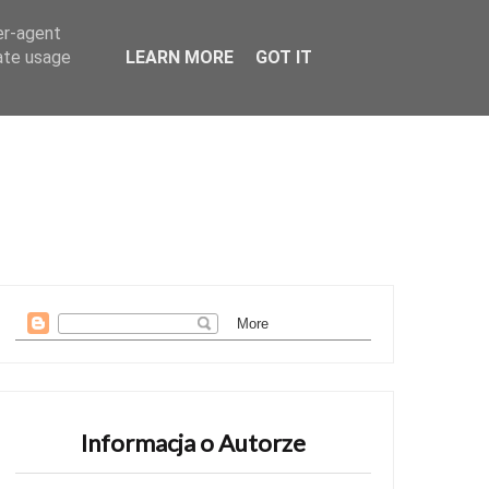
er-agent
O Autorze
rate usage
LEARN MORE
GOT IT
Informacja o Autorze