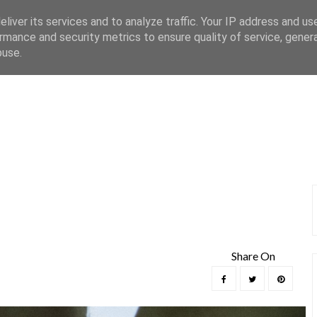
liver its services and to analyze traffic. Your IP address and us
Kategorie Zdjęć
Home
Kontakt
rmance and security metrics to ensure quality of service, gene
buse.