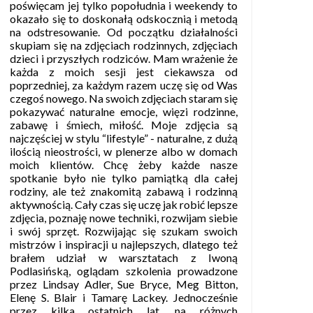
poświęcam jej tylko popołudnia i weekendy to
okazało się to doskonałą odskocznią i metodą
na odstresowanie. Od początku działalności
skupiam się na zdjęciach rodzinnych, zdjęciach
dzieci i przyszłych rodziców. Mam wrażenie że
każda z moich sesji jest ciekawsza od
poprzedniej, za każdym razem uczę się od Was
czegoś nowego. Na swoich zdjęciach staram się
pokazywać naturalne emocje, więzi rodzinne,
zabawę i śmiech, miłość. Moje zdjęcia są
najczęściej w stylu “lifestyle” - naturalne, z dużą
ilością nieostrości, w plenerze albo w domach
moich klientów. Chcę żeby każde nasze
spotkanie było nie tylko pamiątką dla całej
rodziny, ale też znakomitą zabawą i rodzinną
aktywnością. Cały czas się uczę jak robić lepsze
zdjęcia, poznaję nowe techniki, rozwijam siebie
i swój sprzęt. Rozwijając się szukam swoich
mistrzów i inspiracji u najlepszych, dlatego też
brałem udział w warsztatach z Iwoną
Podlasińską, oglądam szkolenia prowadzone
przez Lindsay Adler, Sue Bryce, Meg Bitton,
Elenę S. Blair i Tamarę Lackey. Jednocześnie
przez kilka ostatnich lat, na różnych