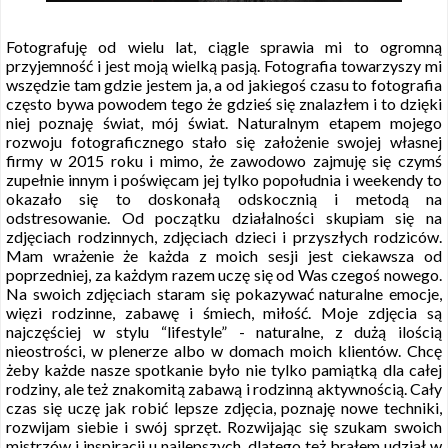
Fotografuję od wielu lat, ciągle sprawia mi to ogromną
przyjemność i jest moją wielką pasją. Fotografia towarzyszy mi
wszędzie tam gdzie jestem ja, a od jakiegoś czasu to fotografia
często bywa powodem tego że gdzieś się znalazłem i to dzięki
niej poznaję świat, mój świat. Naturalnym etapem mojego
rozwoju fotograficznego stało się założenie swojej własnej
firmy w 2015 roku i mimo, że zawodowo zajmuję się czymś
zupełnie innym i poświęcam jej tylko popołudnia i weekendy to
okazało się to doskonałą odskocznią i metodą na
odstresowanie. Od początku działalności skupiam się na
zdjęciach rodzinnych, zdjęciach dzieci i przyszłych rodziców.
Mam wrażenie że każda z moich sesji jest ciekawsza od
poprzedniej, za każdym razem uczę się od Was czegoś nowego.
Na swoich zdjęciach staram się pokazywać naturalne emocje,
więzi rodzinne, zabawę i śmiech, miłość. Moje zdjęcia są
najczęściej w stylu “lifestyle” - naturalne, z dużą ilością
nieostrości, w plenerze albo w domach moich klientów. Chcę
żeby każde nasze spotkanie było nie tylko pamiątką dla całej
rodziny, ale też znakomitą zabawą i rodzinną aktywnością. Cały
czas się uczę jak robić lepsze zdjęcia, poznaję nowe techniki,
rozwijam siebie i swój sprzęt. Rozwijając się szukam swoich
mistrzów i inspiracji u najlepszych, dlatego też brałem udział w