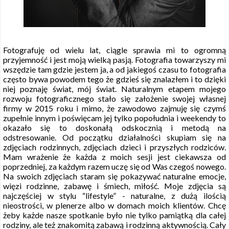
Fotografuję od wielu lat, ciągle sprawia mi to ogromną
przyjemność i jest moją wielką pasją. Fotografia towarzyszy mi
wszędzie tam gdzie jestem ja, a od jakiegoś czasu to fotografia
często bywa powodem tego że gdzieś się znalazłem i to dzięki
niej poznaję świat, mój świat. Naturalnym etapem mojego
rozwoju fotograficznego stało się założenie swojej własnej
firmy w 2015 roku i mimo, że zawodowo zajmuję się czymś
zupełnie innym i poświęcam jej tylko popołudnia i weekendy to
okazało się to doskonałą odskocznią i metodą na
odstresowanie. Od początku działalności skupiam się na
zdjęciach rodzinnych, zdjęciach dzieci i przyszłych rodziców.
Mam wrażenie że każda z moich sesji jest ciekawsza od
poprzedniej, za każdym razem uczę się od Was czegoś nowego.
Na swoich zdjęciach staram się pokazywać naturalne emocje,
więzi rodzinne, zabawę i śmiech, miłość. Moje zdjęcia są
najczęściej w stylu “lifestyle” - naturalne, z dużą ilością
nieostrości, w plenerze albo w domach moich klientów. Chcę
żeby każde nasze spotkanie było nie tylko pamiątką dla całej
rodziny, ale też znakomitą zabawą i rodzinną aktywnością. Cały