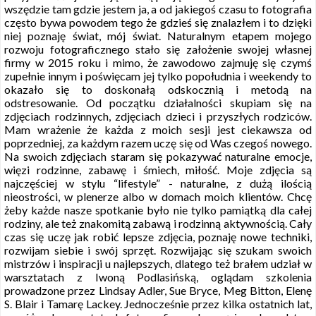
wszędzie tam gdzie jestem ja, a od jakiegoś czasu to fotografia
często bywa powodem tego że gdzieś się znalazłem i to dzięki
niej poznaję świat, mój świat. Naturalnym etapem mojego
rozwoju fotograficznego stało się założenie swojej własnej
firmy w 2015 roku i mimo, że zawodowo zajmuję się czymś
zupełnie innym i poświęcam jej tylko popołudnia i weekendy to
okazało się to doskonałą odskocznią i metodą na
odstresowanie. Od początku działalności skupiam się na
zdjęciach rodzinnych, zdjęciach dzieci i przyszłych rodziców.
Mam wrażenie że każda z moich sesji jest ciekawsza od
poprzedniej, za każdym razem uczę się od Was czegoś nowego.
Na swoich zdjęciach staram się pokazywać naturalne emocje,
więzi rodzinne, zabawę i śmiech, miłość. Moje zdjęcia są
najczęściej w stylu “lifestyle” - naturalne, z dużą ilością
nieostrości, w plenerze albo w domach moich klientów. Chcę
żeby każde nasze spotkanie było nie tylko pamiątką dla całej
rodziny, ale też znakomitą zabawą i rodzinną aktywnością. Cały
czas się uczę jak robić lepsze zdjęcia, poznaję nowe techniki,
rozwijam siebie i swój sprzęt. Rozwijając się szukam swoich
mistrzów i inspiracji u najlepszych, dlatego też brałem udział w
warsztatach z Iwoną Podlasińską, oglądam szkolenia
prowadzone przez Lindsay Adler, Sue Bryce, Meg Bitton, Elenę
S. Blair i Tamarę Lackey. Jednocześnie przez kilka ostatnich lat,