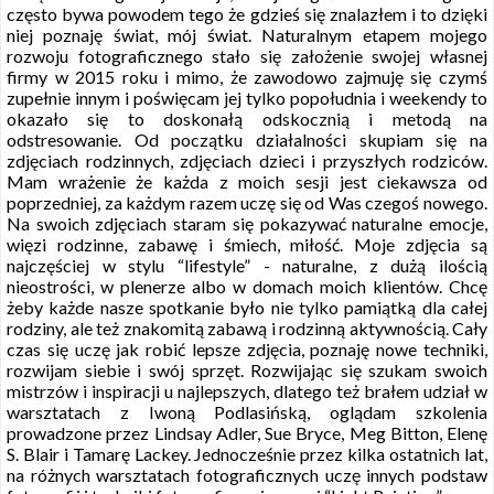
często bywa powodem tego że gdzieś się znalazłem i to dzięki
niej poznaję świat, mój świat. Naturalnym etapem mojego
rozwoju fotograficznego stało się założenie swojej własnej
firmy w 2015 roku i mimo, że zawodowo zajmuję się czymś
zupełnie innym i poświęcam jej tylko popołudnia i weekendy to
okazało się to doskonałą odskocznią i metodą na
odstresowanie. Od początku działalności skupiam się na
zdjęciach rodzinnych, zdjęciach dzieci i przyszłych rodziców.
Mam wrażenie że każda z moich sesji jest ciekawsza od
poprzedniej, za każdym razem uczę się od Was czegoś nowego.
Na swoich zdjęciach staram się pokazywać naturalne emocje,
więzi rodzinne, zabawę i śmiech, miłość. Moje zdjęcia są
najczęściej w stylu “lifestyle” - naturalne, z dużą ilością
nieostrości, w plenerze albo w domach moich klientów. Chcę
żeby każde nasze spotkanie było nie tylko pamiątką dla całej
rodziny, ale też znakomitą zabawą i rodzinną aktywnością. Cały
czas się uczę jak robić lepsze zdjęcia, poznaję nowe techniki,
rozwijam siebie i swój sprzęt. Rozwijając się szukam swoich
mistrzów i inspiracji u najlepszych, dlatego też brałem udział w
warsztatach z Iwoną Podlasińską, oglądam szkolenia
prowadzone przez Lindsay Adler, Sue Bryce, Meg Bitton, Elenę
S. Blair i Tamarę Lackey. Jednocześnie przez kilka ostatnich lat,
na różnych warsztatach fotograficznych uczę innych podstaw